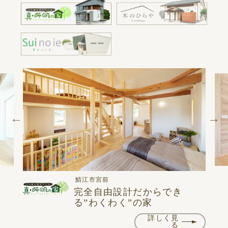
鯖江市宮前
計の
完全自由設計だからでき
る”わくわく”の家
詳しく見
る