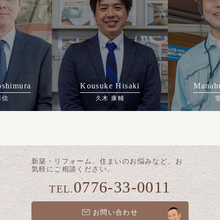
oshimura
Kousuke Hisaki
Manab
彰信
久木 康輔
新築・リフォーム、住まいのお悩みなど、お
気軽にご相談ください。
0776-33-0011
TEL.
お問い合わせ