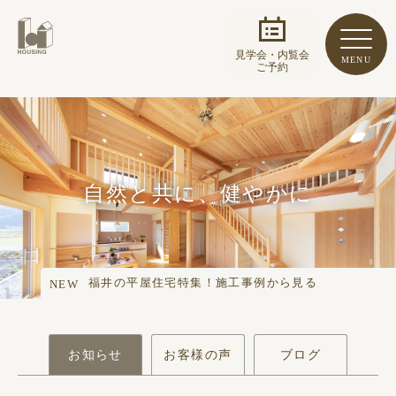
見学会・内覧会
MENU
ご予約
自
然
と
共
に
、
健
や
か
に
丹
精
込
め
て
、
美
し
く
【完成見学会】『「42坪変形地」を「理想」に……
移住ご検討の方必見！福井への移住でマイホーム……
【さらさら体感見学会開催 モデルハウス（木の……
福井の平屋住宅特集！施工事例から見る魅力と家……
NEW
【完成見学会】『まどろむヌック、こもる隠し部……
【完成見学会】『家族と愛犬の家』
【完成見学会】『「42坪変形地」を「理想」に……
移住ご検討の方必見！福井への移住でマイホーム……
【さらさら体感見学会開催 モデルハウス（木の……
お知らせ
お客様の声
ブログ
福井の平屋住宅特集！施工事例から見る魅力と家……
【完成見学会】『まどろむヌック、こもる隠し部……
【完成見学会】『家族と愛犬の家』