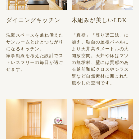
ダイニングキッチン
木組みが美しいLDK
洗濯スペースを兼ね備えた
「真壁」「登り梁工法」に
サンルームとひとつながり
加え、独自の屋根パネルに
になるキッチン。
より天井高６メートルの大
家事動線を考えた設計でス
開放空間。天井や床はマツ
トレスフリーの毎日が過ご
の無垢材、壁には質感のあ
せます。
る越前和紙クロスやシラス
壁など自然素材に囲まれた
癒やしの空間です。