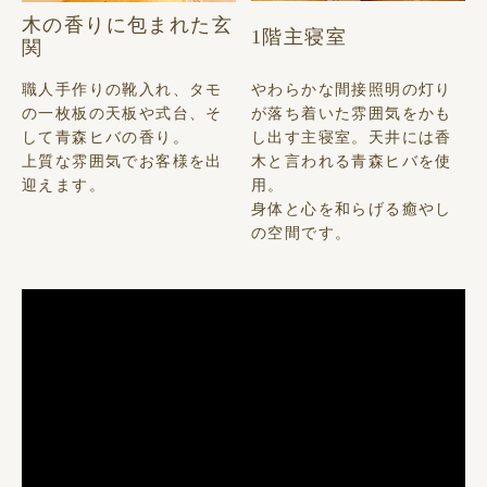
木の香りに包まれた玄
1階主寝室
関
職人手作りの靴入れ、タモ
やわらかな間接照明の灯り
の一枚板の天板や式台、そ
が落ち着いた雰囲気をかも
して青森ヒバの香り。
し出す主寝室。天井には香
上質な雰囲気でお客様を出
木と言われる青森ヒバを使
迎えます。
用。
身体と心を和らげる癒やし
の空間です。