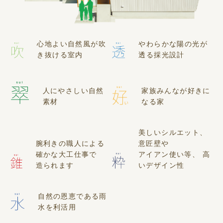
心地よい自然風が吹
やわらかな陽の光が
き抜ける室内
透る採光設計
人にやさしい自然
家族みんなが好きに
素材
なる家
美しいシルエット、
腕利きの職人による
意匠壁や
確かな大工仕事で
アイアン使い等、
高
造られます
いデザイン性
自然の恩恵である雨
水を利活用