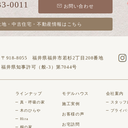
33-0011
お問い合わせ
土地・中古住宅・不動産情報は
こちら
〒918-8055 福井県福井市若杉2丁目208番地
福井県知事許可（般-3）第7044号
ラインナップ
モデルハウス
会社案内
真・呼吸の家
スタッフ
施工実例
木のひらや
プライバ
お客様の声
Hira
お宅訪問
桐の家