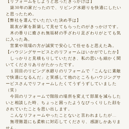
【リフォームをしようと思ったきっかけは】
築30年の家だったので、リビング水廻りを快適にしたい
と思ったため。
【弊社を選んでいただいた決め手は】
親友が家を新築して見せてもらったのがきっかけです。
木の香りに癒され無垢材の手ざわり足ざわりがとても気
に入った為。
営業や現場の方が誠実で安心して任せると思えた為。
【ハウジングサービスとのリフォームはいかがでしたか】
しっかりと見積もりしていただき、私の思いも細かく聞
いてくださりありがたかったです。
１回目のリビング水廻りのリフォームで「こんなに素敵
で快適になるんだ」と実感して他のところもハウジングサ
ービスさんでリフォームしたくてうずうずしていました
（笑）
今回のリフォームで階段の場所を変えて部屋を減らした
いと相談した時、ちょっと困ったようなびっくりした顔を
されていたことを思い出します。
こんなリフォームやったことないと言われましたが…
無理難題にも柔軟に対応してくださり、感謝しかありま
せん。